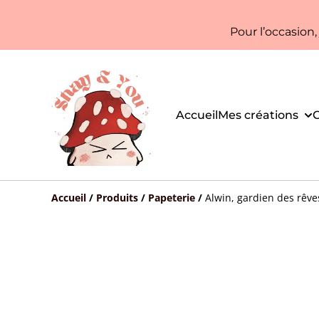
Pour l’occasion
Accueil
Mes créations
C
Accueil
/
Produits
/
Papeterie
/
Alwin, gardien des rêves