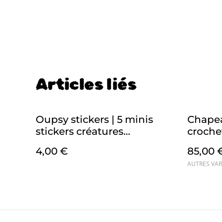
Articles liés
Oupsy stickers | 5 minis
Chapea
stickers créatures
croche
waterproof, avec de petit
choix
4,00 €
85,00 
défauts de coupe
AUTRES VAR