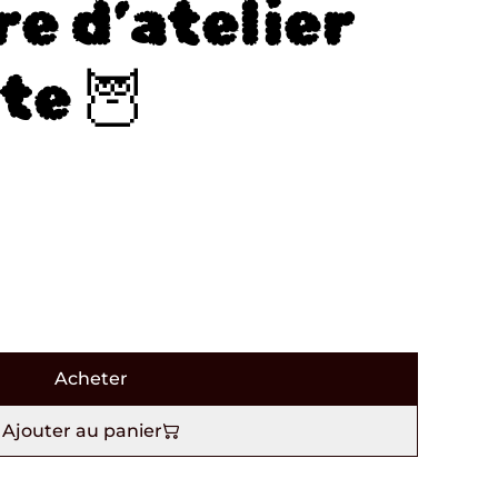
e d’atelier
te 🦉
Acheter
Ajouter au panier