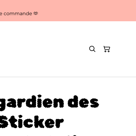
aque commande 🫶
gardien des
 Sticker