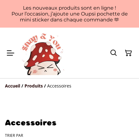
Les nouveaux produits sont en ligne !
Pour l’occasion, j’ajoute une Oupsi pochette de
mini sticker dans chaque commande 🫶
Accueil
/
Produits
/
Accessoires
Accessoires
TRIER PAR