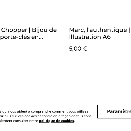
Chopper | Bijou de
Marc, l'authentique |
 porte-clés en
Illustration A6
t
5,00 €
nditions
Politique de
Politique de cook
confidentialité
Paramètre
hiers qui nous aident à comprendre comment vous utilisez
r plus sur ces cookies et contrôler la façon dont ils sont
galement consulter notre
politique de cookies
.