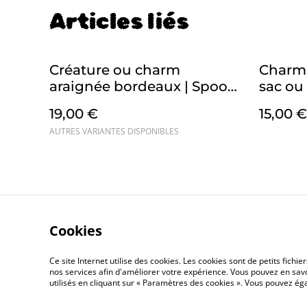
Articles liés
Créature ou charm
Charm 
araignée bordeaux | Spooky
sac ou
collection : éditions
croche
19,00 €
15,00 €
limitées
AUTRES VARIANTES DISPONIBLES
Cookies
Co
Ce site Internet utilise des cookies. Les cookies sont de petits fic
nos services afin d'améliorer votre expérience. Vous pouvez en savoi
utilisés en cliquant sur « Paramètres des cookies ». Vous pouvez é