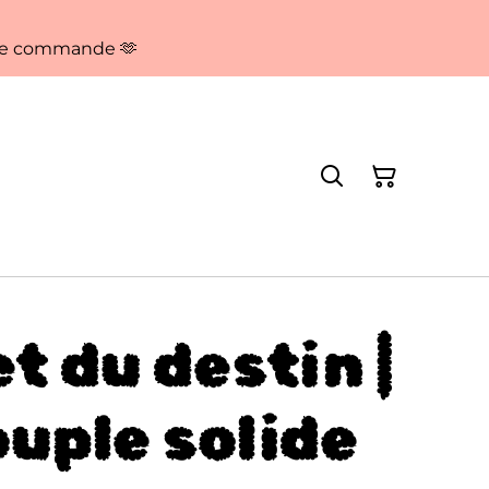
aque commande 🫶
t du destin |
uple solide