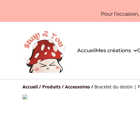
Pour l’occasion
Accueil
Mes créations
C
Accueil
/
Produits
/
Accessoires
/
Bracelet du destin | 