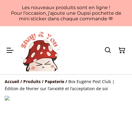
Les nouveaux produits sont en ligne !
Pour l’occasion, j’ajoute une Oupsi pochette de
mini sticker dans chaque commande 🫶
Accueil
/
Produits
/
Papeterie
/
Box Eugène Post Club |
Édition de février sur l’anxiété et l’acceptation de soi