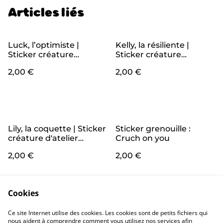
Articles liés
Luck, l’optimiste |
Kelly, la résiliente |
Sticker créature
Sticker créature
d’atelier chauve-souris
d’atelier champifleur 🌹
2,00 €
2,00 €
🦇
Lily, la coquette | Sticker
Sticker grenouille :
créature d'atelier
Cruch on you
grenouille 🐸 💖✨
2,00 €
2,00 €
Cookies
Ce site Internet utilise des cookies. Les cookies sont de petits fichiers qui
nous aident à comprendre comment vous utilisez nos services afin