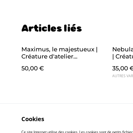
Articles liés
Maximus, le majestueux |
Nebula,
Créature d'atelier
| Créat
champignon en crochet
corbea
50,00 €
35,00 
pour t'émerveiller
d'inte
AUTRES VAR
Cookies
Co
Ce site Internet utilise des cookies. Les cookies sont de petits fic