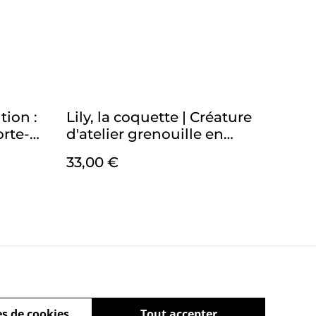
ion :
Lily, la coquette | Créature
orte-
d'atelier grenouille en
rgies
crochet pleines
33,00 €
d'intentions
ies
s de cookies
Tout accepter