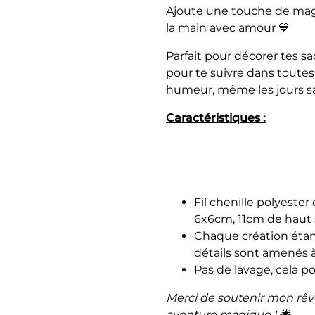
Ajoute une touche de mag
la main avec amour 💙
Parfait pour décorer tes sa
pour te suivre dans toute
humeur, même les jours s
Caractéristiques :
Fil chenille polyeste
6x6cm, 11cm de haut s
Chaque création étant
détails sont amenés à 
Pas de lavage, cela po
Merci de soutenir mon rêve e
aventure magique ! 🌟