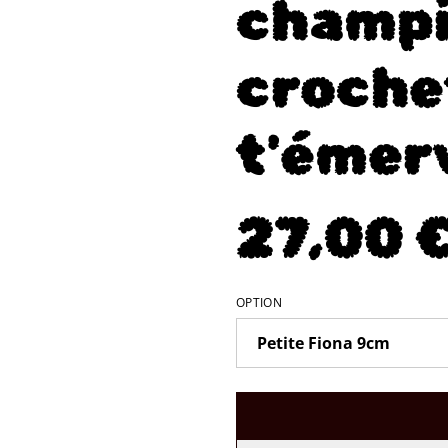
champi
croche
t'émerv
27,00 
OPTION