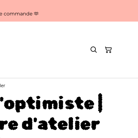
aque commande 🫶
ler
l'optimiste |
e d'atelier