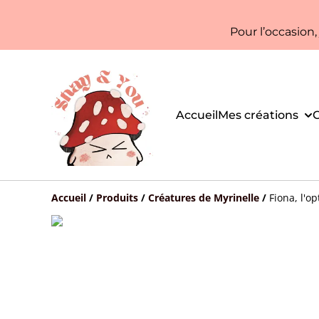
Pour l’occasion
Accueil
Mes créations
C
Accueil
/
Produits
/
Créatures de Myrinelle
/
Fiona, l'o