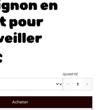
gnon en
t pour
eiller
€
QUANTITÉ
Acheter