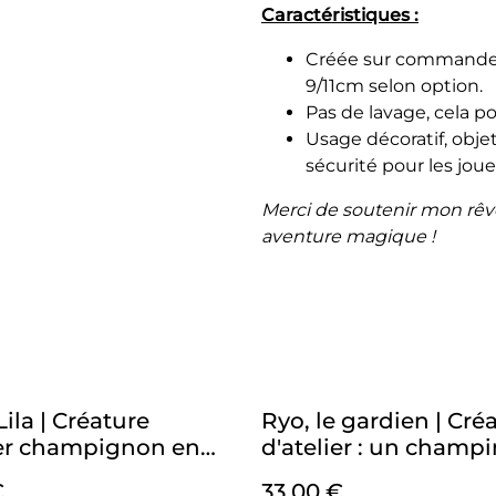
Caractéristiques :
Créée sur commande : 
9/11cm selon option.
Pas de lavage, cela po
Usage décoratif, ob
sécurité pour les jou
Merci de soutenir mon rêve, 
aventure magique !
Lila | Créature
Ryo, le gardien | Cré
ier champignon en
d'atelier : un cham
t pour t'émerveiller
en crochet plein
€
33,00 €