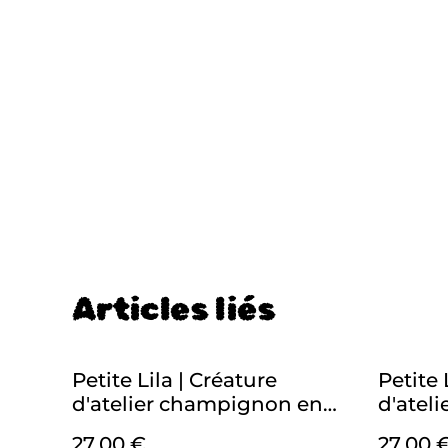
Articles liés
Petite Lila | Créature
Petite 
d'atelier champignon en
d'atel
crochet pour t'émerveiller
croche
27,00 €
27,00 