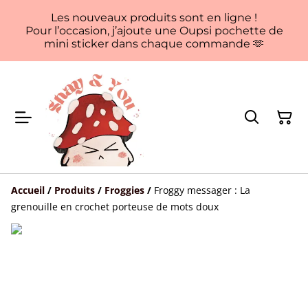
Les nouveaux produits sont en ligne !
Pour l’occasion, j’ajoute une Oupsi pochette de
mini sticker dans chaque commande 🫶
Accueil
/
Produits
/
Froggies
/
Froggy messager : La
grenouille en crochet porteuse de mots doux