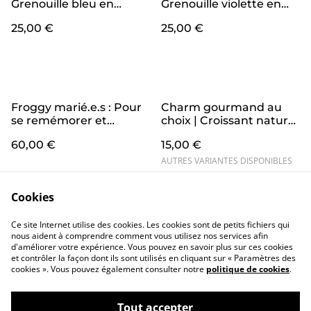
Grenouille bleu en
Grenouille violette en
crochet pour déclarer
crochet pour déclarer
25,00 €
25,00 €
son amour
son amour
Froggy marié.e.s : Pour
Charm gourmand au
se remémorer et
choix | Croissant nature,
célébrer son union avec
croissant au chocolat,
60,00 €
15,00 €
des grenouilles en
cookies au pépites de
crochet assorties
chocolat
AUTRES VARIANTES DISPONIBLES
Cookies
Ce site Internet utilise des cookies. Les cookies sont de petits fichiers qui
nous aident à comprendre comment vous utilisez nos services afin
d'améliorer votre expérience. Vous pouvez en savoir plus sur ces cookies
et contrôler la façon dont ils sont utilisés en cliquant sur « Paramètres des
cookies ». Vous pouvez également consulter notre
politique de cookies
.
Conditions
Politique de
confidentialité
Politique de cookies
Tout accepter