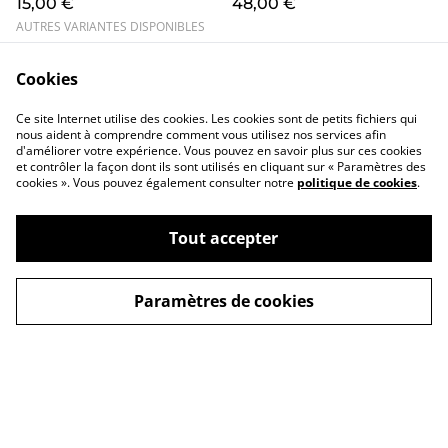
15,00 €
48,00 €
cookies au pépites de
chocolat
AUTRES VARIANTES DISPONIBLES
Cookies
Ce site Internet utilise des cookies. Les cookies sont de petits fichiers qui
nous aident à comprendre comment vous utilisez nos services afin
d'améliorer votre expérience. Vous pouvez en savoir plus sur ces cookies
et contrôler la façon dont ils sont utilisés en cliquant sur « Paramètres des
cookies ». Vous pouvez également consulter notre
politique de cookies
.
Conditions
Politique de
confidentialité
Politique de cookies
Tout accepter
Paramètres de cookies
©
2026
Shay & You
powered by