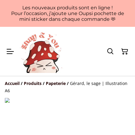
Les nouveaux produits sont en ligne !
Pour l’occasion, j’ajoute une Oupsi pochette de
mini sticker dans chaque commande 🫶
Accueil
/
Produits
/
Papeterie
/
Gérard, le sage | Illustration
A6