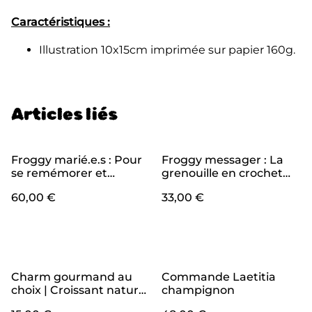
Caractéristiques :
Illustration 10x15cm imprimée sur papier 160g.
Articles liés
Froggy marié.e.s : Pour
Froggy messager : La
se remémorer et
grenouille en crochet
célébrer son union avec
porteuse de mots doux
60,00 €
33,00 €
des grenouilles en
crochet assorties
Charm gourmand au
Commande Laetitia
choix | Croissant nature,
champignon
croissant au chocolat,