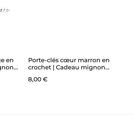
t ! ✨
ge en
Porte-clés cœur marron en
ignon
crochet | Cadeau mignon
et fait main
8,00 €