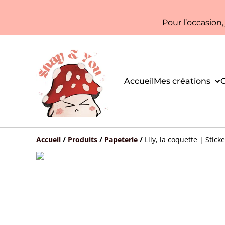
Pour l’occasion
Accueil
Mes créations
C
Accueil
/
Produits
/
Papeterie
/
Lily, la coquette | Stick