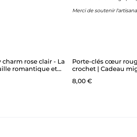
Merci de soutenir l'artisana
 charm rose clair - La
Porte-clés cœur rou
ille romantique et
crochet | Cadeau m
me
et fait main
8,00 €