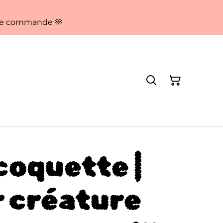
aque commande 🫶
 coquette |
r créature