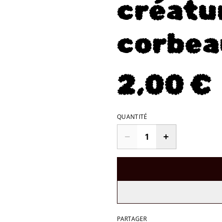
créatur
corbea
2,00 €
QUANTITÉ
PARTAGER