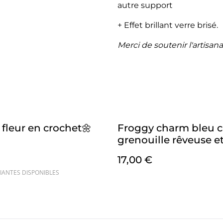
autre support
+ Effet brillant verre brisé.
Merci de soutenir l'artisana
fleur en crochet🌼
Froggy charm bleu ci
grenouille rêveuse e
apaisante
17,00 €
IANTES DISPONIBLES