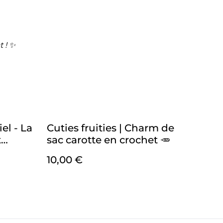
t ! ✨
el - La
Cuties fruities | Charm de
t
sac carotte en crochet 🥕
10,00 €