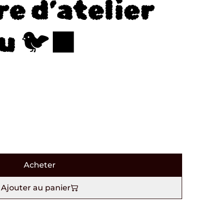
e d’atelier
u 🐦‍⬛
Acheter
Ajouter au panier