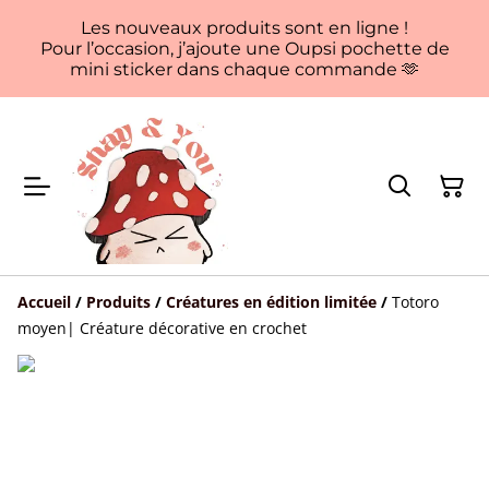
Les nouveaux produits sont en ligne !
Pour l’occasion, j’ajoute une Oupsi pochette de
mini sticker dans chaque commande 🫶
Accueil
/
Produits
/
Créatures en édition limitée
/
Totoro
moyen| Créature décorative en crochet