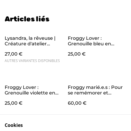
Articles liés
Lysandra, la rêveuse |
Froggy Lover :
Créature d'atelier
Grenouille bleu en
champignon en crochet
crochet pour déclarer
27,00 €
25,00 €
pour t'émerveiller
son amour
AUTRES VARIANTES DISPONIBLES
Froggy Lover :
Froggy marié.e.s : Pour
Grenouille violette en
se remémorer et
crochet pour déclarer
célébrer son union avec
25,00 €
60,00 €
son amour
des grenouilles en
crochet assorties
Cookies