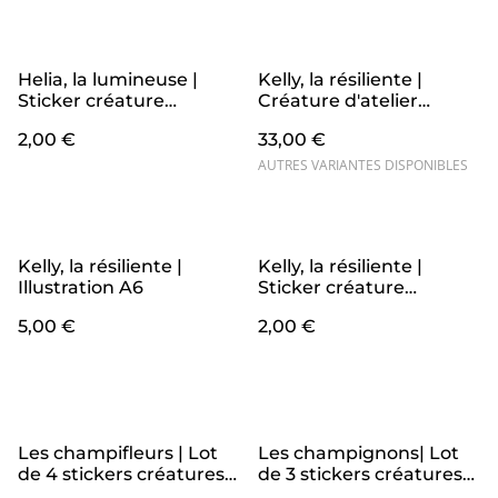
Helia, la lumineuse |
Kelly, la résiliente |
Sticker créature
Créature d'atelier
d’atelier champifleur 🌻
coquelicot en crochet
2,00 €
33,00 €
pleines d'intentions
AUTRES VARIANTES DISPONIBLES
Kelly, la résiliente |
Kelly, la résiliente |
Illustration A6
Sticker créature
d’atelier champifleur 🌹
5,00 €
2,00 €
Les champifleurs | Lot
Les champignons| Lot
de 4 stickers créatures
de 3 stickers créatures
waterproof
waterproof