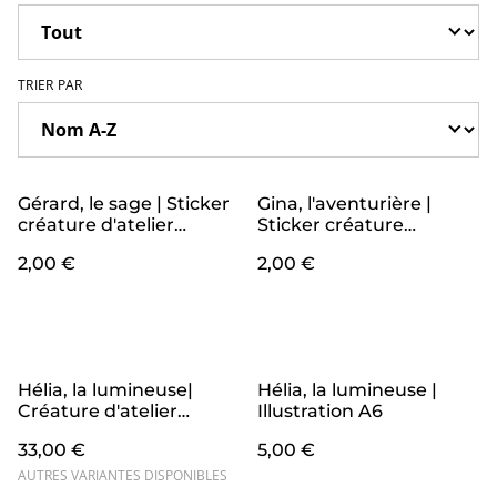
TRIER PAR
Gérard, le sage | Sticker
Gina, l'aventurière |
créature d'atelier
Sticker créature
grenouille 🐸 ✨
d'atelier ours 🐻 🌳
2,00 €
2,00 €
Hélia, la lumineuse|
Hélia, la lumineuse |
Créature d'atelier
Illustration A6
tournesol en crochet
33,00 €
5,00 €
pleines d'intentions
AUTRES VARIANTES DISPONIBLES