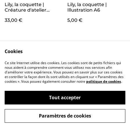
Lily, la coquette |
Lily, la coquette |
Créature d'atelier
Illustration A6
grenouille en crochet
33,00 €
5,00 €
pleines d'intentions
1
...
3
4
5
6
7
8
Cookies
Ce site Internet utilise des cookies. Les cookies sont de petits fichiers qui
nous aident à comprendre comment vous utilisez nos services afin
d'améliorer votre expérience. Vous pouvez en savoir plus sur ces cookies
et contrôler la façon dont ils sont utilisés en cliquant sur « Paramètres des
cookies ». Vous pouvez également consulter notre
politique de cookies
.
Conditions
Politique de
confidentialité
Politique de cookies
Tout accepter
Paramètres de cookies